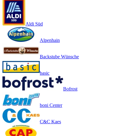
Aldi Süd
Alpenhain
Backstube Wünsche
basic
Bofrost
boni Center
C&C Kaes