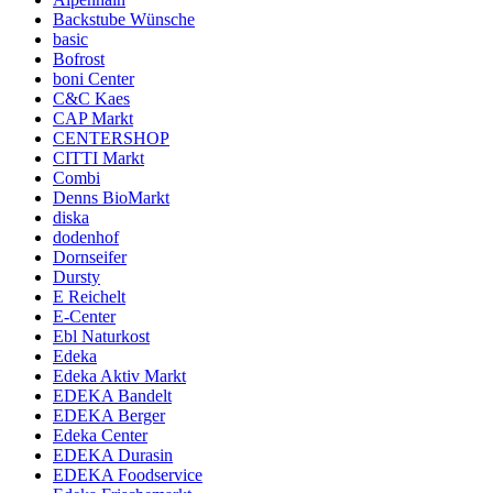
Backstube Wünsche
basic
Bofrost
boni Center
C&C Kaes
CAP Markt
CENTERSHOP
CITTI Markt
Combi
Denns BioMarkt
diska
dodenhof
Dornseifer
Dursty
E Reichelt
E-Center
Ebl Naturkost
Edeka
Edeka Aktiv Markt
EDEKA Bandelt
EDEKA Berger
Edeka Center
EDEKA Durasin
EDEKA Foodservice