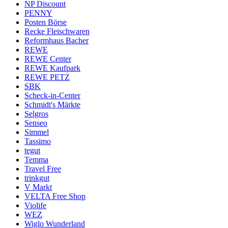
NP Discount
PENNY
Posten Börse
Recke Fleischwaren
Reformhaus Bacher
REWE
REWE Center
REWE Kaufpark
REWE PETZ
SBK
Scheck-in-Center
Schmidt's Märkte
Selgros
Senseo
Simmel
Tassimo
tegut
Temma
Travel Free
trinkgut
V Markt
VELTA Free Shop
Violife
WEZ
Wiglo Wunderland