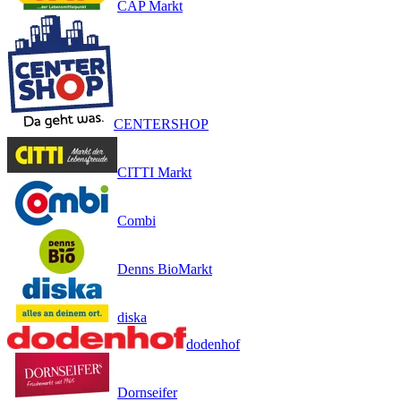
CAP Markt
CENTERSHOP
CITTI Markt
Combi
Denns BioMarkt
diska
dodenhof
Dornseifer