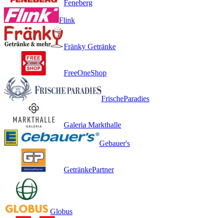
Feneberg
Flink
Fränky Getränke
FreeOneShop
FrischeParadies
Galeria Markthalle
Gebauer's
GetränkePartner
Globus