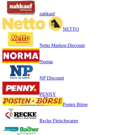
nahkauf
NETTO
Netto Marken-Discount
Norma
NP Discount
PENNY
Posten Börse
Recke Fleischwaren