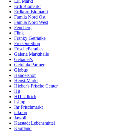
Elli Markt
Erdi Biomarkt
Erdkorn Biomarkt
Famila Nord Ost
Famila Nord West
Feneberg
Flink
Fränky Getränke
FreeOneShop
FrischeParadies
Galeria Markthalle
Gebauer's
GetränkePartner
Globus
Handelshof
Hepsi-Markt
Hieber's Frische Center
Hit
HIT Ullrich
i.shop
Ihr Frischmarkt
inkoop
Jawoll
Karstadt Lebensmittel
Kaufland