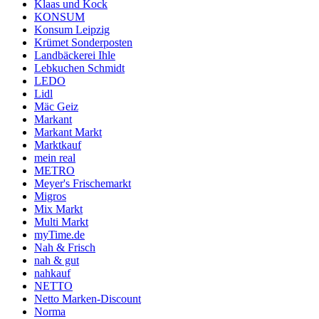
Klaas und Kock
KONSUM
Konsum Leipzig
Krümet Sonderposten
Landbäckerei Ihle
Lebkuchen Schmidt
LEDO
Lidl
Mäc Geiz
Markant
Markant Markt
Marktkauf
mein real
METRO
Meyer's Frischemarkt
Migros
Mix Markt
Multi Markt
myTime.de
Nah & Frisch
nah & gut
nahkauf
NETTO
Netto Marken-Discount
Norma