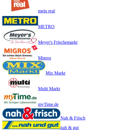
mein real
METRO
Meyer's Frischemarkt
Migros
Mix Markt
Multi Markt
myTime.de
Nah & Frisch
nah & gut