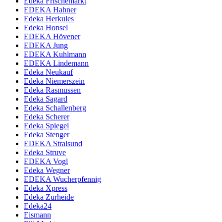
Edeka Frischemarkt
EDEKA Hahner
Edeka Herkules
Edeka Honsel
EDEKA Hövener
EDEKA Jung
EDEKA Kuhlmann
EDEKA Lindemann
Edeka Neukauf
Edeka Niemerszein
Edeka Rasmussen
Edeka Sagard
Edeka Schallenberg
Edeka Scherer
Edeka Spiegel
Edeka Stenger
EDEKA Stralsund
Edeka Struve
EDEKA Vogl
Edeka Wegner
EDEKA Wucherpfennig
Edeka Xpress
Edeka Zurheide
Edeka24
Eismann