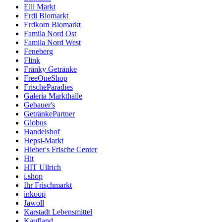
Elli Markt
Erdi Biomarkt
Erdkorn Biomarkt
Famila Nord Ost
Famila Nord West
Feneberg
Flink
Fränky Getränke
FreeOneShop
FrischeParadies
Galeria Markthalle
Gebauer's
GetränkePartner
Globus
Handelshof
Hepsi-Markt
Hieber's Frische Center
Hit
HIT Ullrich
i.shop
Ihr Frischmarkt
inkoop
Jawoll
Karstadt Lebensmittel
Kaufland