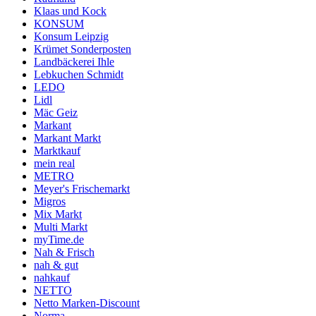
Klaas und Kock
KONSUM
Konsum Leipzig
Krümet Sonderposten
Landbäckerei Ihle
Lebkuchen Schmidt
LEDO
Lidl
Mäc Geiz
Markant
Markant Markt
Marktkauf
mein real
METRO
Meyer's Frischemarkt
Migros
Mix Markt
Multi Markt
myTime.de
Nah & Frisch
nah & gut
nahkauf
NETTO
Netto Marken-Discount
Norma