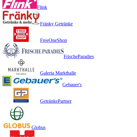
Flink
Fränky Getränke
FreeOneShop
FrischeParadies
Galeria Markthalle
Gebauer's
GetränkePartner
Globus