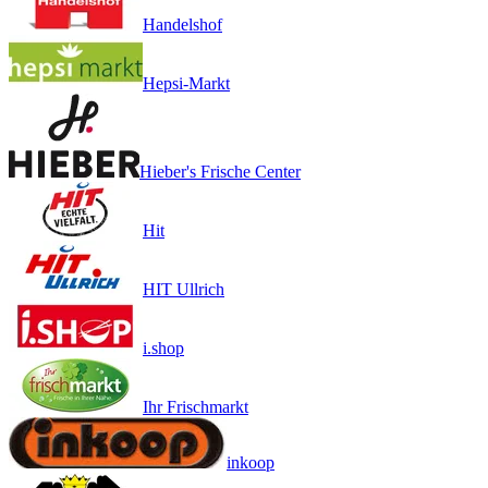
Handelshof
Hepsi-Markt
Hieber's Frische Center
Hit
HIT Ullrich
i.shop
Ihr Frischmarkt
inkoop