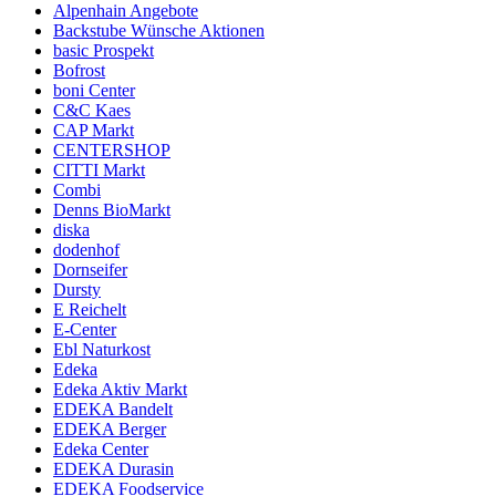
Alpenhain Angebote
Backstube Wünsche Aktionen
basic Prospekt
Bofrost
boni Center
C&C Kaes
CAP Markt
CENTERSHOP
CITTI Markt
Combi
Denns BioMarkt
diska
dodenhof
Dornseifer
Dursty
E Reichelt
E-Center
Ebl Naturkost
Edeka
Edeka Aktiv Markt
EDEKA Bandelt
EDEKA Berger
Edeka Center
EDEKA Durasin
EDEKA Foodservice