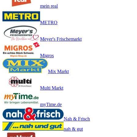
mein real
METRO
Meyer's Frischemarkt
Migros
Mix Markt
Multi Markt
myTime.de
Nah & Frisch
nah & gut