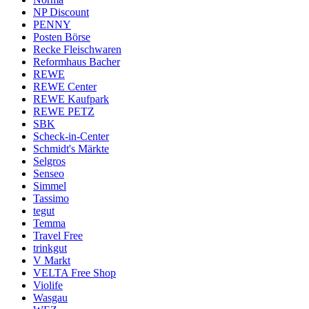
NP Discount
PENNY
Posten Börse
Recke Fleischwaren
Reformhaus Bacher
REWE
REWE Center
REWE Kaufpark
REWE PETZ
SBK
Scheck-in-Center
Schmidt's Märkte
Selgros
Senseo
Simmel
Tassimo
tegut
Temma
Travel Free
trinkgut
V Markt
VELTA Free Shop
Violife
Wasgau