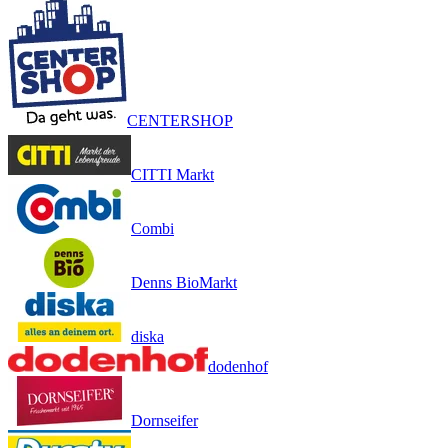
CENTERSHOP
CITTI Markt
Combi
Denns BioMarkt
diska
dodenhof
Dornseifer