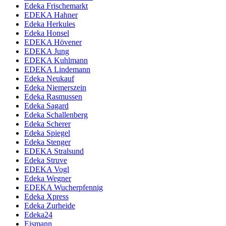
Edeka Frischemarkt
EDEKA Hahner
Edeka Herkules
Edeka Honsel
EDEKA Hövener
EDEKA Jung
EDEKA Kuhlmann
EDEKA Lindemann
Edeka Neukauf
Edeka Niemerszein
Edeka Rasmussen
Edeka Sagard
Edeka Schallenberg
Edeka Scherer
Edeka Spiegel
Edeka Stenger
EDEKA Stralsund
Edeka Struve
EDEKA Vogl
Edeka Wegner
EDEKA Wucherpfennig
Edeka Xpress
Edeka Zurheide
Edeka24
Eismann