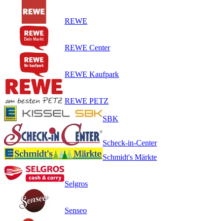
REWE
REWE Center
REWE Kaufpark
REWE PETZ
SBK
Scheck-in-Center
Schmidt's Märkte
Selgros
Senseo