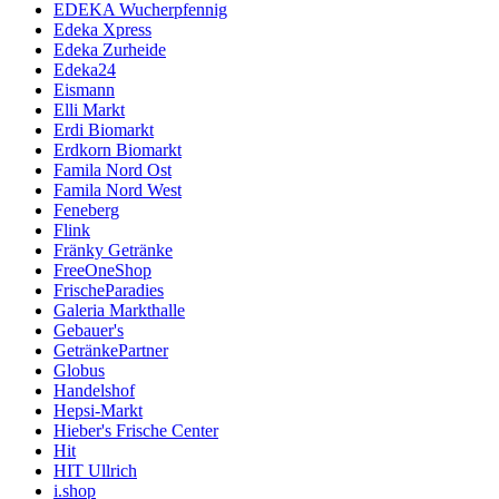
EDEKA Wucherpfennig
Edeka Xpress
Edeka Zurheide
Edeka24
Eismann
Elli Markt
Erdi Biomarkt
Erdkorn Biomarkt
Famila Nord Ost
Famila Nord West
Feneberg
Flink
Fränky Getränke
FreeOneShop
FrischeParadies
Galeria Markthalle
Gebauer's
GetränkePartner
Globus
Handelshof
Hepsi-Markt
Hieber's Frische Center
Hit
HIT Ullrich
i.shop