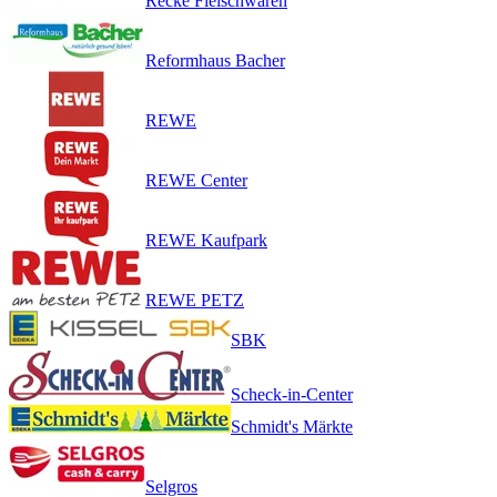
Recke Fleischwaren
Reformhaus Bacher
REWE
REWE Center
REWE Kaufpark
REWE PETZ
SBK
Scheck-in-Center
Schmidt's Märkte
Selgros