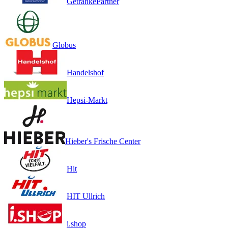
GetränkePartner
Globus
Handelshof
Hepsi-Markt
Hieber's Frische Center
Hit
HIT Ullrich
i.shop