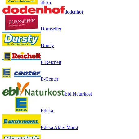
diska
dodenhof
Dornseifer
Dursty
E Reichelt
E-Center
Ebl Naturkost
Edeka
Edeka Aktiv Markt