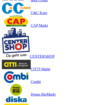
boni Center
C&C Kaes
CAP Markt
CENTERSHOP
CITTI Markt
Combi
Denns BioMarkt