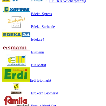
EDEKA Wucherpfennig
Edeka Xpress
Edeka Zurheide
Edeka24
Eismann
Elli Markt
Erdi Biomarkt
Erdkorn Biomarkt
Famila Nord Ost