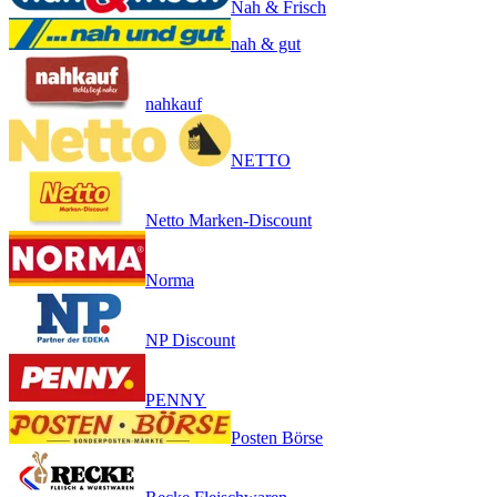
Nah & Frisch
nah & gut
nahkauf
NETTO
Netto Marken-Discount
Norma
NP Discount
PENNY
Posten Börse