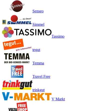
Senseo
Simmel
Tassimo
tegut
Temma
Travel Free
trinkgut
V Markt