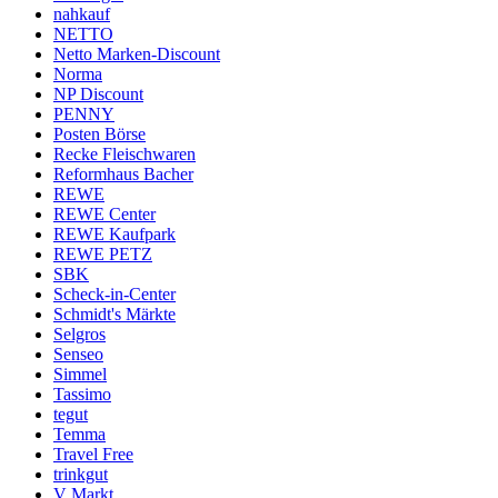
nahkauf
NETTO
Netto Marken-Discount
Norma
NP Discount
PENNY
Posten Börse
Recke Fleischwaren
Reformhaus Bacher
REWE
REWE Center
REWE Kaufpark
REWE PETZ
SBK
Scheck-in-Center
Schmidt's Märkte
Selgros
Senseo
Simmel
Tassimo
tegut
Temma
Travel Free
trinkgut
V Markt