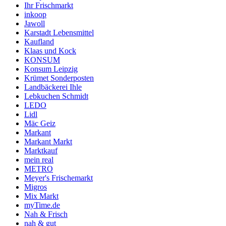
Ihr Frischmarkt
inkoop
Jawoll
Karstadt Lebensmittel
Kaufland
Klaas und Kock
KONSUM
Konsum Leipzig
Krümet Sonderposten
Landbäckerei Ihle
Lebkuchen Schmidt
LEDO
Lidl
Mäc Geiz
Markant
Markant Markt
Marktkauf
mein real
METRO
Meyer's Frischemarkt
Migros
Mix Markt
myTime.de
Nah & Frisch
nah & gut