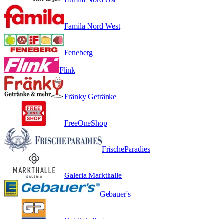
Famila Nord West
Feneberg
Flink
Fränky Getränke
FreeOneShop
FrischeParadies
Galeria Markthalle
Gebauer's