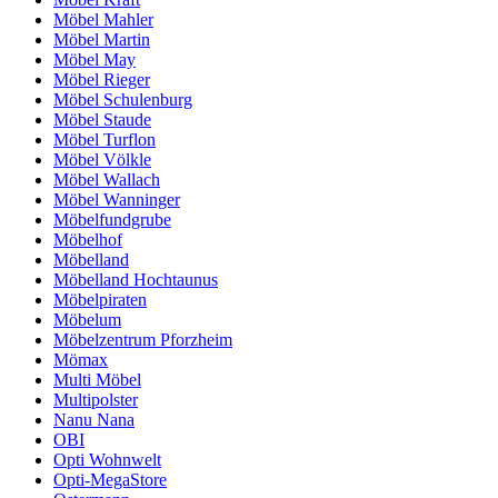
Möbel Mahler
Möbel Martin
Möbel May
Möbel Rieger
Möbel Schulenburg
Möbel Staude
Möbel Turflon
Möbel Völkle
Möbel Wallach
Möbel Wanninger
Möbelfundgrube
Möbelhof
Möbelland
Möbelland Hochtaunus
Möbelpiraten
Möbelum
Möbelzentrum Pforzheim
Mömax
Multi Möbel
Multipolster
Nanu Nana
OBI
Opti Wohnwelt
Opti-MegaStore