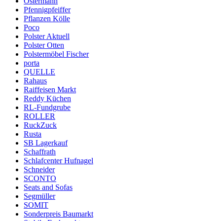
Ostermann
Pfennigpfeiffer
Pflanzen Kölle
Poco
Polster Aktuell
Polster Otten
Polstermöbel Fischer
porta
QUELLE
Rahaus
Raiffeisen Markt
Reddy Küchen
RL-Fundgrube
ROLLER
RuckZuck
Rusta
SB Lagerkauf
Schaffrath
Schlafcenter Hufnagel
Schneider
SCONTO
Seats and Sofas
Segmüller
SOMIT
Sonderpreis Baumarkt