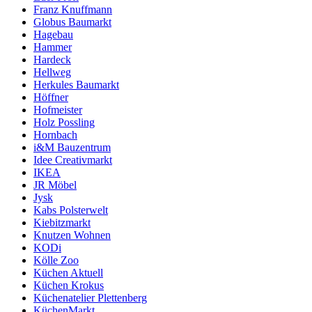
Franz Knuffmann
Globus Baumarkt
Hagebau
Hammer
Hardeck
Hellweg
Herkules Baumarkt
Höffner
Hofmeister
Holz Possling
Hornbach
i&M Bauzentrum
Idee Creativmarkt
IKEA
JR Möbel
Jysk
Kabs Polsterwelt
Kiebitzmarkt
Knutzen Wohnen
KODi
Kölle Zoo
Küchen Aktuell
Küchen Krokus
Küchenatelier Plettenberg
KüchenMarkt