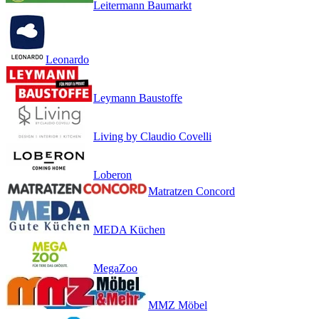
Leitermann Baumarkt
Leonardo
Leymann Baustoffe
Living by Claudio Covelli
Loberon
Matratzen Concord
MEDA Küchen
MegaZoo
MMZ Möbel