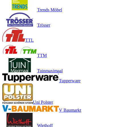
Trends Möbel
Trösser
TTL
TTM
Tuinmaximaal
Tupperware
Uni Polster
V Baumarkt
Wiethoff