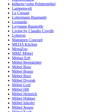
külkens+sohn Polstermöbel
Lampenwelt
Le Creuset
Leitermann Baumarkt
Leonardo
Leymann Baustoffe
Living by Claudio Covelli
Loberon
Matratzen Concord
MEDA Küchen
MegaZoo
MMZ Möbel
Mobau Erft
Möbel Bernskötter
Möbel Boss
Möbel Braun
Möbel Buss
Möbel Dvorak
Möbel Graf
Möbel HB
Möbel Heinrich
Möbel Hübner
Möbel Inhofer
Möbel Jessen
Möbel Kraft