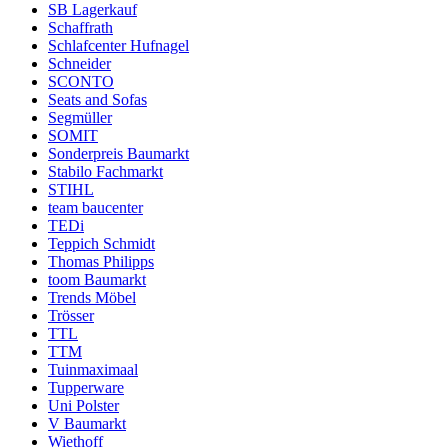
SB Lagerkauf
Schaffrath
Schlafcenter Hufnagel
Schneider
SCONTO
Seats and Sofas
Segmüller
SOMIT
Sonderpreis Baumarkt
Stabilo Fachmarkt
STIHL
team baucenter
TEDi
Teppich Schmidt
Thomas Philipps
toom Baumarkt
Trends Möbel
Trösser
TTL
TTM
Tuinmaximaal
Tupperware
Uni Polster
V Baumarkt
Wiethoff