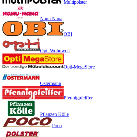
Multipolster
Nanu Nana
OBI
Opti Wohnwelt
Opti-MegaStore
Ostermann
Pfennigpfeiffer
Pflanzen Kölle
Poco