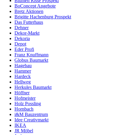
Blumen Risse Prospekt
BoConcept Angebote
Bretz Aktionen
Brigitte Hachenburg Prospekt
Das Futterhaus
Dehner
Dekor-Markt
Dekoria
Depot
Eder Profi
Franz Knuffmann
Globus Baumarkt
Hagebau
Hammer
Hardeck
Hellweg
Herkules Baumarkt
Höffner
Hofmeister
Holz Possling
Hornbach
i&M Bauzentrum
Idee Creativmarkt
IKEA
JR Möbel