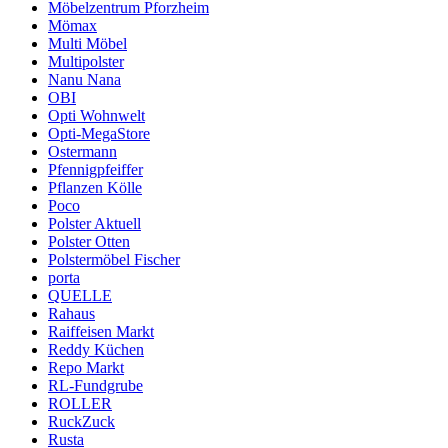
Möbelzentrum Pforzheim
Mömax
Multi Möbel
Multipolster
Nanu Nana
OBI
Opti Wohnwelt
Opti-MegaStore
Ostermann
Pfennigpfeiffer
Pflanzen Kölle
Poco
Polster Aktuell
Polster Otten
Polstermöbel Fischer
porta
QUELLE
Rahaus
Raiffeisen Markt
Reddy Küchen
Repo Markt
RL-Fundgrube
ROLLER
RuckZuck
Rusta