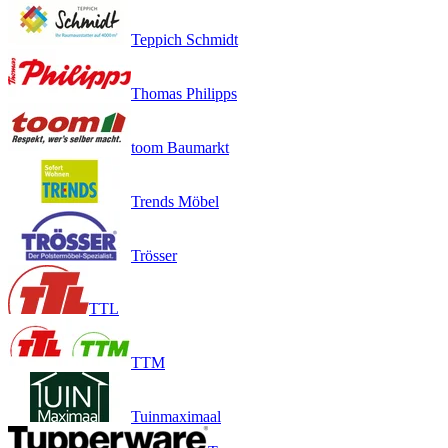
Teppich Schmidt
Thomas Philipps
toom Baumarkt
Trends Möbel
Trösser
TTL
TTM
Tuinmaximaal