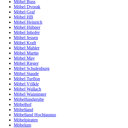
Möbel Buss
Möbel Dvorak
Möbel Graf
Möbel HB
Möbel Heinrich
Möbel Hübner
Möbel Inhofer
Möbel Jessen
Möbel Kraft
Möbel Mahler
Möbel Martin
Möbel May
Möbel Rieger
Möbel Schulenburg
Möbel Staude
Möbel Turflon
Möbel Völkle
Möbel Wallach
Möbel Wanninger
Möbelfundgrube
Möbelhof
Möbelland
Möbelland Hochtaunus
Möbelpiraten
Möbelum