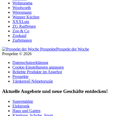
Wohnorama
Woolworth
Wreesmann
Wupper Küchen
XXXLutz
ZG Raiffeisen
Zoo & Co
Zookauf
Zurbrüggen
Prospekt der Woche
Prospekte © 2026
Datenschutzerklärung
Cookie-Einstellungen anpassen
Beliebte Produkte im Angebot
Prospekte
Társkereső Németország
Aktuelle Angebote und neue Geschäfte entdecken!
Supermärkte
Elektronik
Haus und Garten
Kleidung, Schuhe, Sport