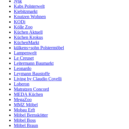
Jysk
Kabs Polsterwelt
Kiebitzmarkt
Knutzen Wohnen
KODi
Kölle Zoo
Küchen Aktuell
Küchen Krokus
KüchenMarkt
külkens+sohn Polstermöbel
Lampenwelt
Le Creuset
Leitermann Baumarkt
Leonardo
Leymann Baustoffe
Living by Claudio Covelli
Loberon
Matratzen Concord
MEDA Küchen
MegaZoo
MMZ Möbel
Mobau Erft
Möbel Bernskötter
Möbel Boss
Möbel Braun