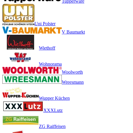
Tupperware
Uni Polster
V Baumarkt
Wiethoff
Wohnorama
Woolworth
Wreesmann
Wupper Küchen
XXXLutz
ZG Raiffeisen