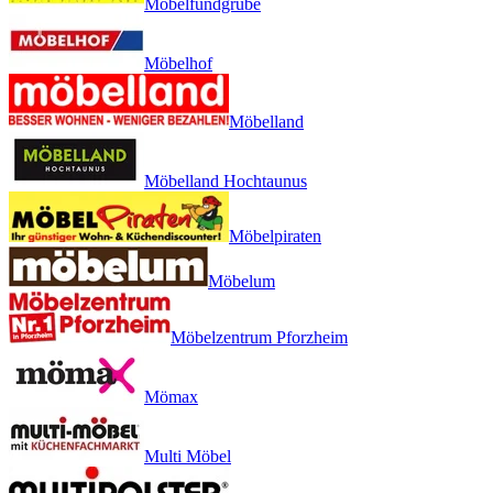
Möbelfundgrube
Möbelhof
Möbelland
Möbelland Hochtaunus
Möbelpiraten
Möbelum
Möbelzentrum Pforzheim
Mömax
Multi Möbel