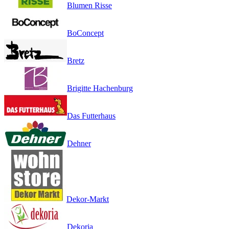
Blumen Risse
BoConcept
Bretz
Brigitte Hachenburg
Das Futterhaus
Dehner
Dekor-Markt
Dekoria