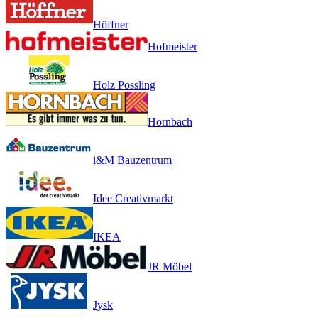
Höffner
Hofmeister
Holz Possling
Hornbach
i&M Bauzentrum
Idee Creativmarkt
IKEA
JR Möbel
Jysk