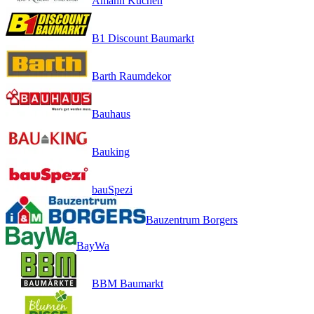
Amann Küchen
B1 Discount Baumarkt
Barth Raumdekor
Bauhaus
Bauking
bauSpezi
Bauzentrum Borgers
BayWa
BBM Baumarkt